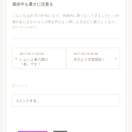
連休中も暑さに注意を
こんにちは♪7月の中旬になり、本格的に暑くなってきました(-_-;)今
週のあたまからセミの鳴き声がよく聞こえるほどに夏らしくなり…
2017.07.14 08:01
2017.03.17 03:00
2017.03.15 00:56
いよいよ兼六園の
本日より営業開始！
『春』です！
0
コメント