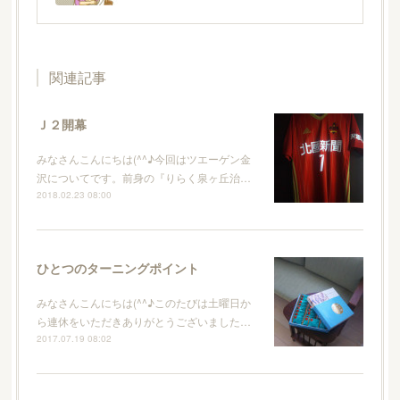
関連記事
Ｊ２開幕
みなさんこんにちは(^^♪今回はツエーゲン金
沢についてです。前身の『りらく泉ヶ丘治…
2018.02.23 08:00
ひとつのターニングポイント
みなさんこんにちは(^^♪このたびは土曜日か
ら連休をいただきありがとうございました…
2017.07.19 08:02