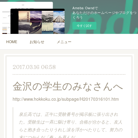
Ameba Owndで
あなただけのホームページやブログをつ
くろう
今すぐ試す
HOME
お知らせ
メニュー
2017.03.16 06:58
金沢の学生のみなさんへ
http://www.hokkoku.co.jp/subpage/H20170316101.htm
泉丘高では、正午に受験番号が掲示板に張り出され
た。受験生は一斉に駆け寄り、合格が分かると、友人
らと抱き合ったりうれし涙を浮かべたりして、努力の
末につかんだ「春」を喜んだ。