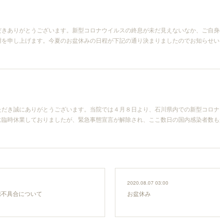
だきありがとうございます。新型コロナウイルスの終息が未だ見えないなか、ご自身
を申し上げます。今夏のお盆休みの日程が下記の通り決まりましたのでお知らせいたし
ただき誠にありがとうございます。当院では４月８日より、石川県内での新型コロナ
に臨時休業しておりましたが、緊急事態宣言が解除され、ここ数日の国内感染者数も
2020.08.07 03:00
の連携不具合について
お盆休み