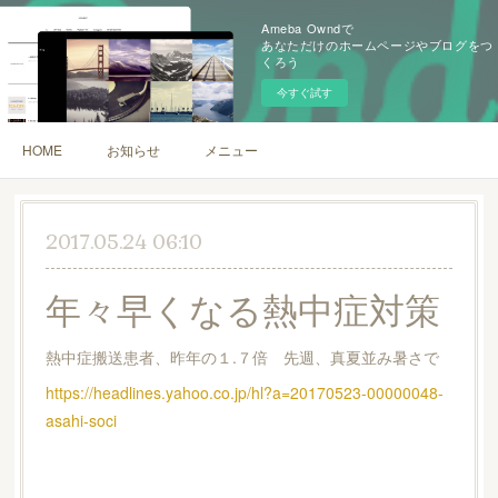
Ameba Owndで
あなただけのホームページやブログをつ
くろう
今すぐ試す
HOME
お知らせ
メニュー
2017.05.24 06:10
年々早くなる熱中症対策
熱中症搬送患者、昨年の１.７倍 先週、真夏並み暑さで
https://headlines.yahoo.co.jp/hl?a=20170523-00000048-
asahi-soci